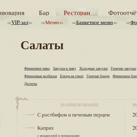
ивоварня
Бар
Ресторан
Фотоотчё
VIP-зал
Меню
Банкетное меню
Фо
Салаты
Фирменное пиво
Закуски к пиву
Холодные закуски
Горячие закуски
Фирменные колбаски
Блюда на гриле
Горячие блюда
Фирменное блю
Десерты
НАИМЕНОВАНИЕ
В
С ростбифом и печеным перцем
20
Каприз
20
с моцареллой и помидорами