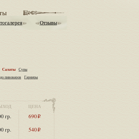
ты
тогалерея
Отзывы
Салаты
Супы
до пивоваров
Гарниры
ЫХОД
ЦЕНА
0 гр.
690
i
0 гр.
540
i