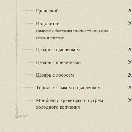
Греческий
20
Индокитай
20
с цыпленком, болгарским перцем, огурцом, соевым
соусом и кунжутом
Цезарь с цыпленком
20
Цезарь с креветками
20
Цезарь с лососем
20
Тироль с языком и цыпленком
20
Монблан с креветками и угрем
20
холодного копчения