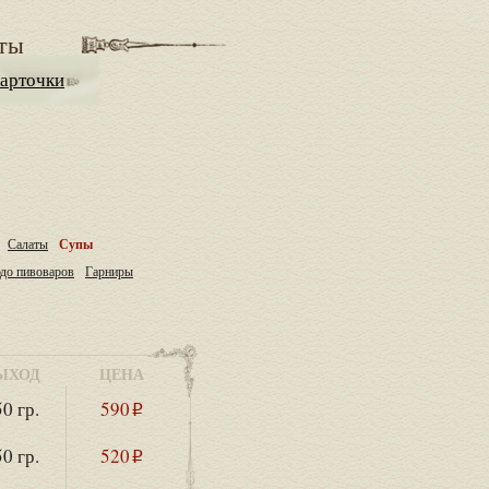
ты
арточки
Салаты
Супы
до пивоваров
Гарниры
ЫХОД
ЦЕНА
0 гр.
590
i
0 гр.
520
i