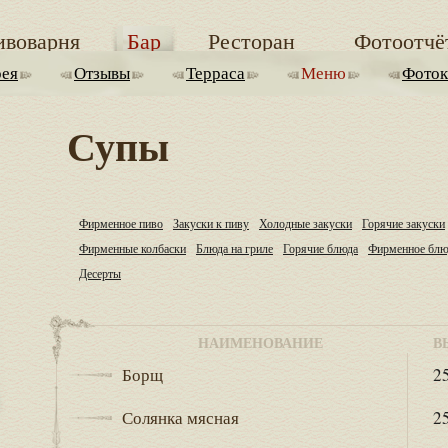
ивоварня
Бар
Ресторан
Фотоотчё
рея
Отзывы
Терраса
Меню
Фоток
Супы
Фирменное пиво
Закуски к пиву
Холодные закуски
Горячие закуски
Фирменные колбаски
Блюда на гриле
Горячие блюда
Фирменное блю
Десерты
НАИМЕНОВАНИЕ
В
Борщ
25
Солянка мясная
25