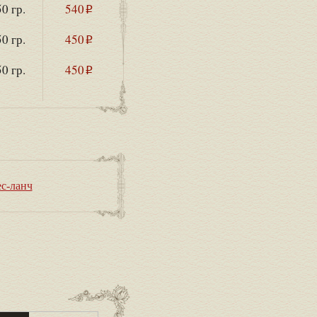
0 гр.
540
i
0 гр.
450
i
0 гр.
450
i
ес-ланч